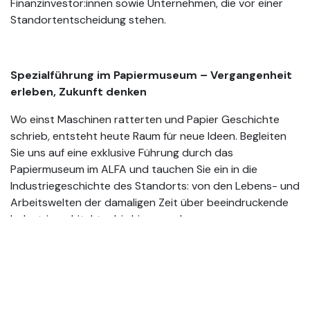
Finanzinvestor:innen sowie Unternehmen, die vor einer
Standortentscheidung stehen.
Spezialführung im Papiermuseum – Vergangenheit
erleben, Zukunft denken
Wo einst Maschinen ratterten und Papier Geschichte
schrieb, entsteht heute Raum für neue Ideen. Begleiten
Sie uns auf eine exklusive Führung durch das
Papiermuseum im ALFA und tauchen Sie ein in die
Industriegeschichte des Standorts: von den Lebens- und
Arbeitswelten der damaligen Zeit über beeindruckende
Industriearchitektur bis hin zur gelungenen
Transformation vom Produktionsareal zum Kultur- und
Veranstaltungszentrum. Erleben Sie, wie aus einer
ehemaligen Fabrik ein inspirierender Erlebnisraum wurde.
Ein eindrucksvolles Praxisbeispiel für das, was möglich ist,
wenn man Bestehendes neu denkt.